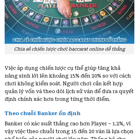
Chia sẻ chiến lược chơi baccarat online dễ thắng
Việc áp dụng chiến lược cụ thể giúp tăng khả
năng sinh lời lên khoảng 15% đến 20% so với cách
chơi không kiểm soát. Người chơi cần kết hợp
quản lý vốn và theo dõi lịch sử ván để đưa ra quyết
định chính xác hơn trong từng thời điểm.
Theo chuỗi Banker ổn định
Banker có xác suất thắng cao hơn Player ~ 1.2%, vì
vậy việc theo chuỗi trong 15 đến 20 ván là lựa chọn