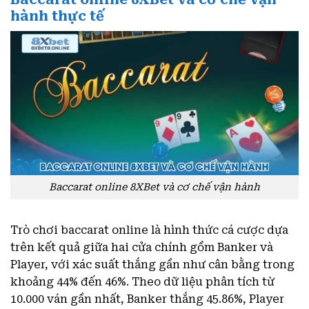
hành thực tế
Baccarat online 8XBet và cơ chế vận hành
Trò chơi baccarat online là hình thức cá cược dựa
trên kết quả giữa hai cửa chính gồm Banker và
Player, với xác suất thắng gần như cân bằng trong
khoảng 44% đến 46%. Theo dữ liệu phân tích từ
10.000 ván gần nhất, Banker thắng 45.86%, Player