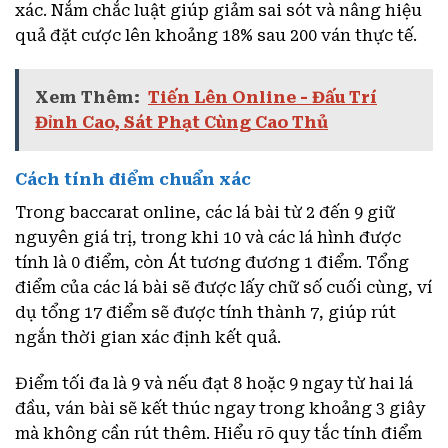
xác. Nắm chắc luật giúp giảm sai sót và nâng hiệu
quả đặt cược lên khoảng 18% sau 200 ván thực tế.
Xem Thêm:
Tiến Lên Online - Đấu Trí
Đỉnh Cao, Sát Phạt Cùng Cao Thủ
Cách tính điểm chuẩn xác
Trong baccarat online, các lá bài từ 2 đến 9 giữ
nguyên giá trị, trong khi 10 và các lá hình được
tính là 0 điểm, còn Át tương đương 1 điểm. Tổng
điểm của các lá bài sẽ được lấy chữ số cuối cùng, ví
dụ tổng 17 điểm sẽ được tính thành 7, giúp rút
ngắn thời gian xác định kết quả.
Điểm tối đa là 9 và nếu đạt 8 hoặc 9 ngay từ hai lá
đầu, ván bài sẽ kết thúc ngay trong khoảng 3 giây
mà không cần rút thêm. Hiểu rõ quy tắc tính điểm