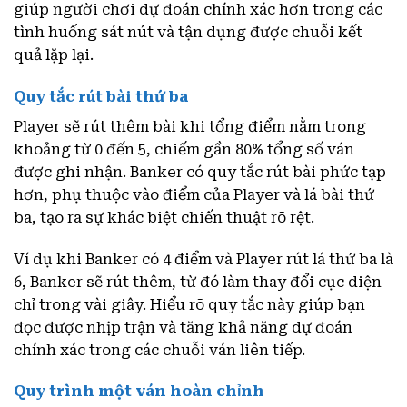
giúp người chơi dự đoán chính xác hơn trong các
tình huống sát nút và tận dụng được chuỗi kết
quả lặp lại.
Quy tắc rút bài thứ ba
Player sẽ rút thêm bài khi tổng điểm nằm trong
khoảng từ 0 đến 5, chiếm gần 80% tổng số ván
được ghi nhận. Banker có quy tắc rút bài phức tạp
hơn, phụ thuộc vào điểm của Player và lá bài thứ
ba, tạo ra sự khác biệt chiến thuật rõ rệt.
Ví dụ khi Banker có 4 điểm và Player rút lá thứ ba là
6, Banker sẽ rút thêm, từ đó làm thay đổi cục diện
chỉ trong vài giây. Hiểu rõ quy tắc này giúp bạn
đọc được nhịp trận và tăng khả năng dự đoán
chính xác trong các chuỗi ván liên tiếp.
Quy trình một ván hoàn chỉnh