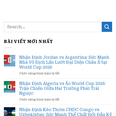
BÀI VIẾT MỚI NHẤT
Nhận Định Jordan vs Argentina: Sức Mạnh
Nhà Vô Địch Lấn Lướt Đại Diện Châu Á tại
World Cup 2026
ở
Chức năng bình luận bị tắt
Nhận
Định
Nhận Định Algeria vs Áo World Cup 2026:
Jordan
Trận Chiến Giữa Hai Trường Phái Trái
vs
Ngược
Argentina:
ở
Chức năng bình luận bị tắt
Sức
Nhận
Mạnh
Định
Nhà
Nhận Định Kèo Thơm CHDC Congo vs
Algeria
Vô
Uzbekistan: Sức Mạnh Thể Chất Đối Đầu Kỷ