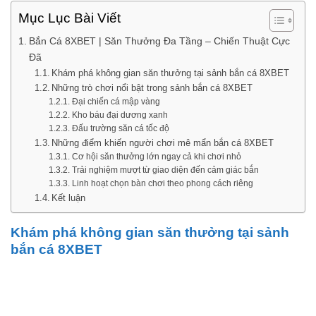
Mục Lục Bài Viết
Bắn Cá 8XBET | Săn Thưởng Đa Tầng – Chiến Thuật Cực
Đã
Khám phá không gian săn thưởng tại sảnh bắn cá 8XBET
Những trò chơi nổi bật trong sảnh bắn cá 8XBET
Đại chiến cá mập vàng
Kho báu đại dương xanh
Đấu trường săn cá tốc độ
Những điểm khiến người chơi mê mẩn bắn cá 8XBET
Cơ hội săn thưởng lớn ngay cả khi chơi nhỏ
Trải nghiệm mượt từ giao diện đến cảm giác bắn
Linh hoạt chọn bàn chơi theo phong cách riêng
Kết luận
Khám phá không gian săn thưởng tại sảnh
bắn cá 8XBET