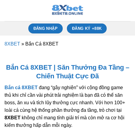
Skip
to
content
ĐĂNG NHẬP
ĐĂNG KÝ +88K
8XBET
»
Bắn Cá 8XBET
Bắn Cá 8XBET | Săn Thưởng Đa Tầng –
Chiến Thuật Cực Đã
Bắn cá 8XBET
đang “gây nghiện” với cộng đồng game
thủ khi chỉ cần vài phút trải nghiệm là bạn đã có thể săn
boss, ăn xu và tích lũy thưởng cực nhanh. Với hơn 100+
loài cá cùng hệ thống phần thưởng đa tầng, trò chơi tại
8XBET
không chỉ mang tính giải trí mà còn mở ra cơ hội
kiếm thưởng hấp dẫn mỗi ngày.