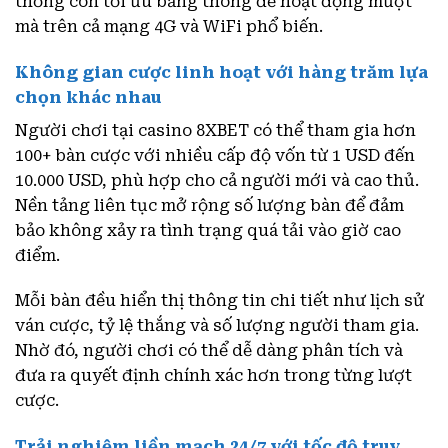
thống còn tối ưu băng thông để hoạt động mượt
mà trên cả mạng 4G và WiFi phổ biến.
Không gian cược linh hoạt với hàng trăm lựa
chọn khác nhau
Người chơi tại casino 8XBET có thể tham gia hơn
100+ bàn cược với nhiều cấp độ vốn từ 1 USD đến
10.000 USD, phù hợp cho cả người mới và cao thủ.
Nền tảng liên tục mở rộng số lượng bàn để đảm
bảo không xảy ra tình trạng quá tải vào giờ cao
điểm.
Mỗi bàn đều hiển thị thông tin chi tiết như lịch sử
ván cược, tỷ lệ thắng và số lượng người tham gia.
Nhờ đó, người chơi có thể dễ dàng phân tích và
đưa ra quyết định chính xác hơn trong từng lượt
cược.
Trải nghiệm liền mạch 24/7 với tốc độ truy