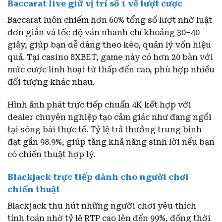
Baccarat live giữ vị trí số 1 về lượt cược
Baccarat luôn chiếm hơn 60% tổng số lượt nhờ luật
đơn giản và tốc độ ván nhanh chỉ khoảng 30–40
giây, giúp bạn dễ dàng theo kèo, quản lý vốn hiệu
quả. Tại casino 8XBET, game này có hơn 20 bàn với
mức cược linh hoạt từ thấp đến cao, phù hợp nhiều
đối tượng khác nhau.
Hình ảnh phát trực tiếp chuẩn 4K kết hợp với
dealer chuyên nghiệp tạo cảm giác như đang ngồi
tại sòng bài thực tế. Tỷ lệ trả thưởng trung bình
đạt gần 98.9%, giúp tăng khả năng sinh lời nếu bạn
có chiến thuật hợp lý.
Blackjack trực tiếp dành cho người chơi
chiến thuật
Blackjack thu hút những người chơi yêu thích
tính toán nhờ tỷ lệ RTP cao lên đến 99%, đồng thời