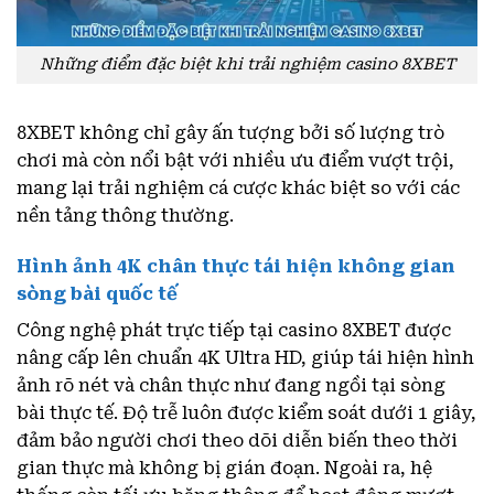
Những điểm đặc biệt khi trải nghiệm casino 8XBET
8XBET không chỉ gây ấn tượng bởi số lượng trò
chơi mà còn nổi bật với nhiều ưu điểm vượt trội,
mang lại trải nghiệm cá cược khác biệt so với các
nền tảng thông thường.
Hình ảnh 4K chân thực tái hiện không gian
sòng bài quốc tế
Công nghệ phát trực tiếp tại casino 8XBET được
nâng cấp lên chuẩn 4K Ultra HD, giúp tái hiện hình
ảnh rõ nét và chân thực như đang ngồi tại sòng
bài thực tế. Độ trễ luôn được kiểm soát dưới 1 giây,
đảm bảo người chơi theo dõi diễn biến theo thời
gian thực mà không bị gián đoạn. Ngoài ra, hệ