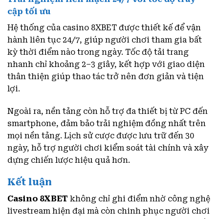
cập tối ưu
Hệ thống của casino 8XBET được thiết kế để vận
hành liên tục 24/7, giúp người chơi tham gia bất
kỳ thời điểm nào trong ngày. Tốc độ tải trang
nhanh chỉ khoảng 2–3 giây, kết hợp với giao diện
thân thiện giúp thao tác trở nên đơn giản và tiện
lợi.
Ngoài ra, nền tảng còn hỗ trợ đa thiết bị từ PC đến
smartphone, đảm bảo trải nghiệm đồng nhất trên
mọi nền tảng. Lịch sử cược được lưu trữ đến 30
ngày, hỗ trợ người chơi kiểm soát tài chính và xây
dựng chiến lược hiệu quả hơn.
Kết luận
Casino 8XBET
không chỉ ghi điểm nhờ công nghệ
livestream hiện đại mà còn chinh phục người chơi