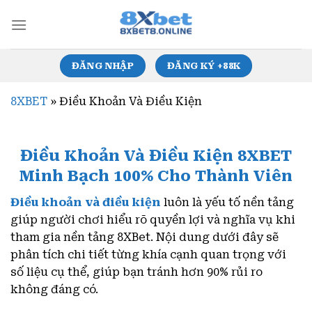
Skip
to
content
ĐĂNG NHẬP
ĐĂNG KÝ +88K
8XBET
»
Điều Khoản Và Điều Kiện
Điều Khoản Và Điều Kiện 8XBET
Minh Bạch 100% Cho Thành Viên
Điều khoản và điều kiện
luôn là yếu tố nền tảng
giúp người chơi hiểu rõ quyền lợi và nghĩa vụ khi
tham gia nền tảng 8XBet. Nội dung dưới đây sẽ
phân tích chi tiết từng khía cạnh quan trọng với
số liệu cụ thể, giúp bạn tránh hơn 90% rủi ro
không đáng có.