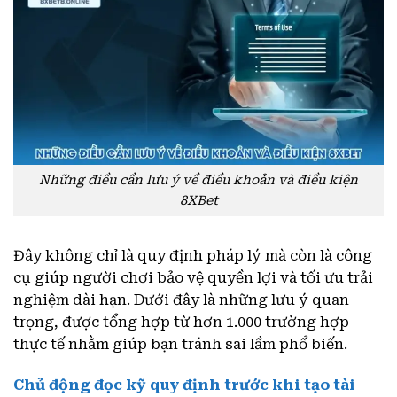
Những điều cần lưu ý về điều khoản và điều kiện
8XBet
Đây không chỉ là quy định pháp lý mà còn là công
cụ giúp người chơi bảo vệ quyền lợi và tối ưu trải
nghiệm dài hạn. Dưới đây là những lưu ý quan
trọng, được tổng hợp từ hơn 1.000 trường hợp
thực tế nhằm giúp bạn tránh sai lầm phổ biến.
Chủ động đọc kỹ quy định trước khi tạo tài