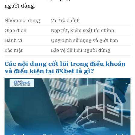
người dùng.
Nhóm nội dung
Vai trò chính
Giao dịch
Nạp rút, kiểm soát tài chính
Hành vi
Quy định sử dụng và giới hạn
Bảo mật
Bảo vệ dữ liệu người dùng
Các nội dung cốt lõi trong điều khoản
và điều kiện tại 8Xbet là gì?