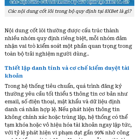
Các nội dung cốt lõi trong bộ quy định tại 8XBet là gì?
Nội dung cốt lõi thường được cấu trúc thành
nhiều nhóm quy định riêng biệt, mỗi nhóm đảm
nhận vai trò kiểm soát một phần quan trọng trong
toàn bộ trải nghiệm người dùng..
Thiết lập danh tính và cơ chế kiểm duyệt tài
khoản
Trong hệ thống tiêu chuẩn, quá trình đăng ký
thường yêu cầu tối thiểu 5 thông tin cơ bản như
email, số điện thoại, mật khẩu và dữ liệu định
danh cá nhân hợp lệ. Nếu phát hiện thông tin
không chính xác hoặc trùng lặp, hệ thống có thể
tạm khóa hoặc vô hiệu hóa tài khoản ngay lập tức,
với tỷ lệ phát hiện vi phạm đạt gần 99% nhờ công