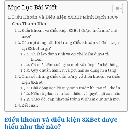
Mục Lục Bài Viết
Điều Khoản Và Điều Kiện 8XBET Minh Bạch 100%
Cho Thành Viên
Điều khoản và điều kiện 8XBet được hiểu như thế
nào?
Các nội dung cốt lõi trong điều khoản và điều kiện
tại 8Xbet là gì?
Thiết lập danh tính và cơ chế kiểm duyệt tài
khoản
Cơ chế kiểm soát giao dịch và dòng tiền hệ thống
Quy chuẩn hành vi và giới hạn sử dụng nền tảng
Chia sẻ những điều cần lưu ý về điều khoản và điều
kiện 8XBet
Chủ động đọc kỹ quy định trước khi tạo tài khoản
Hiểu rõ phạm vi trách nhiệm và quyền lợi cá nhân
Theo dõi cập nhật để tránh vi phạm quy định mới
Kết luận
Điều khoản và điều kiện 8XBet được
hiểu như thế nào?