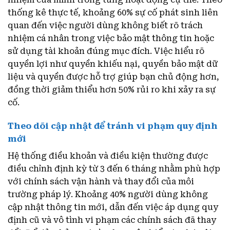
thống kê thực tế, khoảng 60% sự cố phát sinh liên
quan đến việc người dùng không biết rõ trách
nhiệm cá nhân trong việc bảo mật thông tin hoặc
sử dụng tài khoản đúng mục đích. Việc hiểu rõ
quyền lợi như quyền khiếu nại, quyền bảo mật dữ
liệu và quyền được hỗ trợ giúp bạn chủ động hơn,
đồng thời giảm thiểu hơn 50% rủi ro khi xảy ra sự
cố.
Theo dõi cập nhật để tránh vi phạm quy định
mới
Hệ thống điều khoản và điều kiện thường được
điều chỉnh định kỳ từ 3 đến 6 tháng nhằm phù hợp
với chính sách vận hành và thay đổi của môi
trường pháp lý. Khoảng 40% người dùng không
cập nhật thông tin mới, dẫn đến việc áp dụng quy
định cũ và vô tình vi phạm các chính sách đã thay