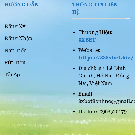
HƯỚNG DẪN
THÔNG TIN LIÊN
HỆ
Đăng Ký
Thương Hiệu:
Đăng Nhập
8XBET
Website:
Nạp Tiền
https://888xbet.biz/
Rút Tiền
Địa chỉ: 455 Lê Đình
Tải App
Chinh, Hố Nai, Đồng
Nai, Việt Nam
Email:
8xbet8online@gmail.
Hotline: 0968520179