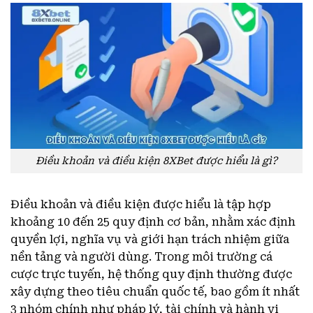
Điều khoản và điều kiện 8XBet được hiểu là gì?
Điều khoản và điều kiện được hiểu là tập hợp
khoảng 10 đến 25 quy định cơ bản, nhằm xác định
quyền lợi, nghĩa vụ và giới hạn trách nhiệm giữa
nền tảng và người dùng. Trong môi trường cá
cược trực tuyến, hệ thống quy định thường được
xây dựng theo tiêu chuẩn quốc tế, bao gồm ít nhất
3 nhóm chính như pháp lý, tài chính và hành vi