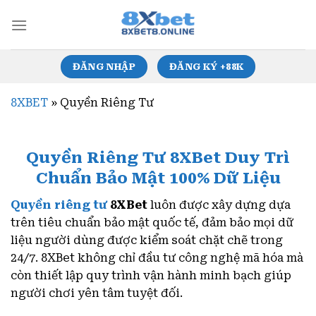
Skip
to
content
ĐĂNG NHẬP
ĐĂNG KÝ +88K
8XBET
»
Quyền Riêng Tư
Quyền Riêng Tư 8XBet Duy Trì
Chuẩn Bảo Mật 100% Dữ Liệu
Quyền riêng tư
8XBet
luôn được xây dựng dựa
trên tiêu chuẩn bảo mật quốc tế, đảm bảo mọi dữ
liệu người dùng được kiểm soát chặt chẽ trong
24/7. 8XBet không chỉ đầu tư công nghệ mã hóa mà
còn thiết lập quy trình vận hành minh bạch giúp
người chơi yên tâm tuyệt đối.