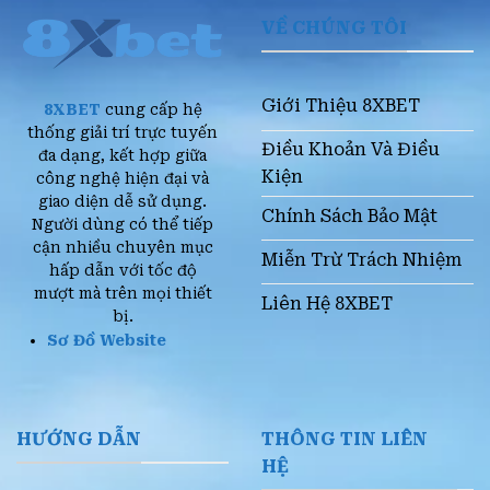
VỀ CHÚNG TÔI
Giới Thiệu 8XBET
8XBET
cung cấp hệ
thống giải trí trực tuyến
Điều Khoản Và Điều
đa dạng, kết hợp giữa
Kiện
công nghệ hiện đại và
giao diện dễ sử dụng.
Chính Sách Bảo Mật
Người dùng có thể tiếp
cận nhiều chuyên mục
Miễn Trừ Trách Nhiệm
hấp dẫn với tốc độ
mượt mà trên mọi thiết
Liên Hệ 8XBET
bị.
Sơ Đồ Website
HƯỚNG DẪN
THÔNG TIN LIÊN
HỆ