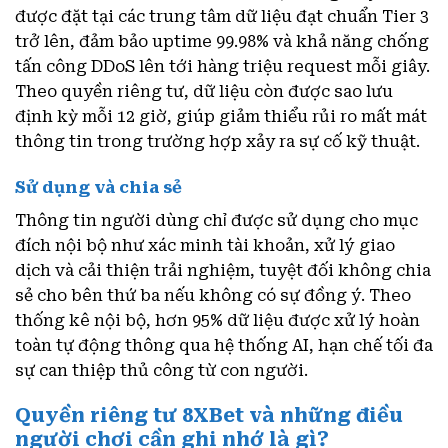
được đặt tại các trung tâm dữ liệu đạt chuẩn Tier 3
trở lên, đảm bảo uptime 99.98% và khả năng chống
tấn công DDoS lên tới hàng triệu request mỗi giây.
Theo quyền riêng tư, dữ liệu còn được sao lưu
định kỳ mỗi 12 giờ, giúp giảm thiểu rủi ro mất mát
thông tin trong trường hợp xảy ra sự cố kỹ thuật.
Sử dụng và chia sẻ
Thông tin người dùng chỉ được sử dụng cho mục
đích nội bộ như xác minh tài khoản, xử lý giao
dịch và cải thiện trải nghiệm, tuyệt đối không chia
sẻ cho bên thứ ba nếu không có sự đồng ý. Theo
thống kê nội bộ, hơn 95% dữ liệu được xử lý hoàn
toàn tự động thông qua hệ thống AI, hạn chế tối đa
sự can thiệp thủ công từ con người.
Quyền riêng tư 8XBet và những điều
người chơi cần ghi nhớ là gì?