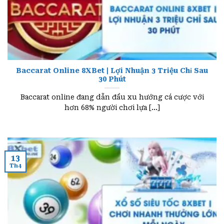
Baccarat Online 8XBet | Lợi Nhuận 3 Triệu Chỉ Sau
30 Phút
Baccarat online đang dẫn đầu xu hướng cá cược với
hơn 68% người chơi lựa [...]
13
Th4