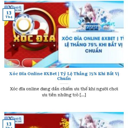
13
Th4
Xóc Đĩa Online 8XBet | Tỷ Lệ Thắng 75% Khi Bắt Vị
Chuẩn
Xóc đĩa online đang dần chiếm ưu thế khi người chơi
ưu tiên những trò [...]
13