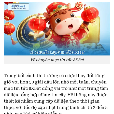
Về chuyên mục tin tức 8XBet
Trong bối cảnh thị trường cá cược thay đổi từng
giờ với hơn 50 giải đấu lớn nhỏ mỗi tuần, chuyên
mục tin tức 8XBet đóng vai trò như một trung tâm
dữ liệu tổng hợp đáng tin cậy. Hệ thống này được
thiết kế nhằm cung cấp dữ liệu theo thời gian
thực, với tốc độ cập nhật trung bình chỉ từ 3 đến 5
phút sau khi sự kiện diễn ra.