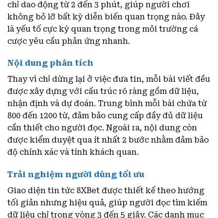
chỉ dao động từ 2 đến 3 phút, giúp người chơi
không bỏ lỡ bất kỳ diễn biến quan trọng nào. Đây
là yếu tố cực kỳ quan trọng trong môi trường cá
cược yêu cầu phản ứng nhanh.
Nội dung phân tích
Thay vì chỉ dừng lại ở việc đưa tin, mỗi bài viết đều
được xây dựng với cấu trúc rõ ràng gồm dữ liệu,
nhận định và dự đoán. Trung bình mỗi bài chứa từ
800 đến 1200 từ, đảm bảo cung cấp đầy đủ dữ liệu
cần thiết cho người đọc. Ngoài ra, nội dung còn
được kiểm duyệt qua ít nhất 2 bước nhằm đảm bảo
độ chính xác và tính khách quan.
Trải nghiệm người dùng tối ưu
Giao diện tin tức 8XBet được thiết kế theo hướng
tối giản nhưng hiệu quả, giúp người đọc tìm kiếm
dữ liệu chỉ trong vòng 3 đến 5 giây. Các danh mục